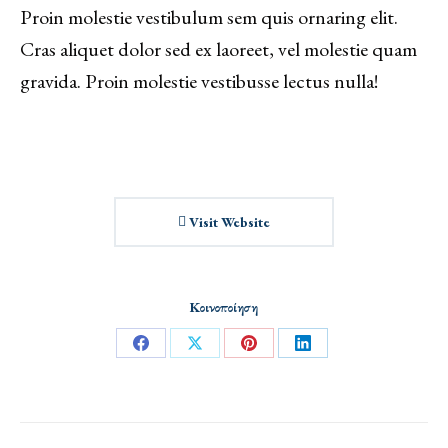
Proin molestie vestibulum sem quis ornaring elit.
Cras aliquet dolor sed ex laoreet, vel molestie quam
gravida. Proin molestie vestibusse lectus nulla!
Visit Website
Κοινοποίηση
Share
Share
Share
Share
on
on
on
on
Facebook
X
Pinterest
LinkedIn
Project