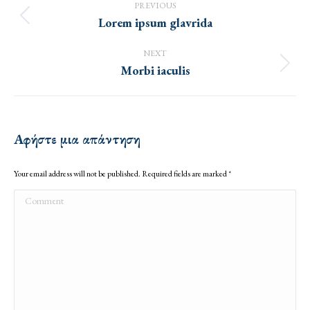
navigation
PREVIOUS
Lorem ipsum glavrida
Previous
project:
NEXT
Morbi iaculis
Next
project:
Αφήστε μια απάντηση
Your email address will not be published. Required fields are marked
*
Comment