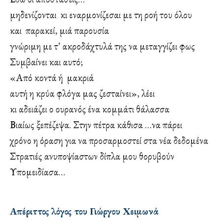
μηδενίζονται κι εναρμονίζεσαι με τη ροή του όλου
και παρακεί, μιά παρουσία
γνώριμη με τ’ ακροδάχτυλά της να μεταγγίζει φως
Συμβαίνει και αυτό;
«Από κοντά ή μακριά
αυτή η κρύα φλόγα μας ζεσταίνει», λέει
κι αδειάζει ο ουρανός ένα κομμάτι θάλασσα
Βιαίως ξεπέζεψα. Στην πέτρα κάθισα …να πάρει
χρόνο η όραση για να προσαρμοστεί στα νέα δεδομένα
Στρατιές ανυποψίαστων δίπλα μου θορυβούν
Υπομειδίασα…
Απέριττος λόγος του Γιώργου Χειμωνά