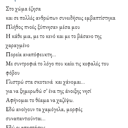
Στο χώμα έζησα
και σε πολλές ανθρώπων συνειδήσεις εμβαπτίστηκα
Πλήθος πνοές ξύπνησαν μέσα μου
Η κάθε μια, με το κενό και με το βάσανο της
χαραγμένο
Πορεία αναπόφευκτη…
Με συντροφιά το λόγο που καίει τις κεφαλές του
φόβου
Γλιστρώ στα σκοτεινά και χάνομαι…
για να ξημερωθώ σ’ ένα της άνοιξης νησί
Αφήνομαι το θέαμα να χαζέψω.
Εδώ ανοίγουν τα χαμόγελα, μορφές
συναπαντιούνται…
Εδώ οι αποστάσεις…