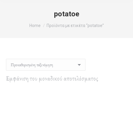
potatoe
You are here:
Home
Προϊόντα με ετικέτα “potatoe”
Εμφάνιση του μοναδικού αποτελέσματος