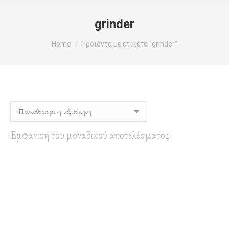
grinder
You are here:
Home
Προϊόντα με ετικέτα “grinder”
Εμφάνιση του μοναδικού αποτελέσματος